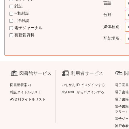
言語:
雑誌
--和雑誌
分野:
--洋雑誌
媒体種別:
電子ジャーナル
視聴覚資料
配架場所:
図書館サービス
利用者サービス
関
図書新着案内
いちかん ID でログインする
電子図書
雑誌タイトルリスト
MyOPAC からログインする
電子書籍（M
AV資料タイトルリスト
電子書籍（
電子書籍
ラリー）
電子ジャ
神戸市看