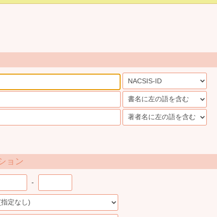
ション
-