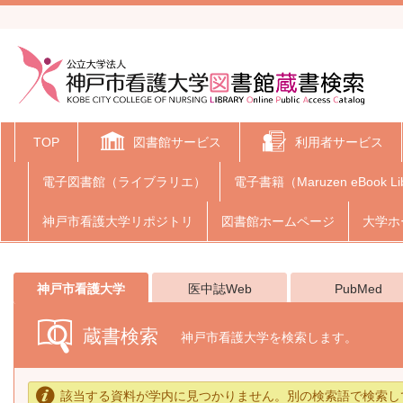
TOP
図書館サービス
利用者サービス
電子図書館（ライブラリエ）
電子書籍（Maruzen eBook Li
神戸市看護大学リポジトリ
図書館ホームページ
大学ホ
神戸市看護大学
医中誌Web
PubMed
蔵書検索
神戸市看護大学を検索します。
該当する資料が学内に見つかりません。別の検索語で検索し